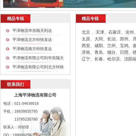
null
精品专线
精品专线
null
null
平泽物流华东隔天到达
北京 、天津、石家庄、沧州
太原、大同、长治、郑州、
平泽物流北方特快直达
西安、咸阳、兰州、宝鸡、
平泽物流南方特快直达
济南、青岛、烟台、日照、
平泽物流有限公司到华东隔天
辽宁、长春、哈尔滨、沈阳
平泽物流有限公司到北方特快
到达：
直达
联系我们
上海平泽物流有限公司
电话：021-34638616
手机：18939835795
13795230780
联系人：符经理
QQ：199000258